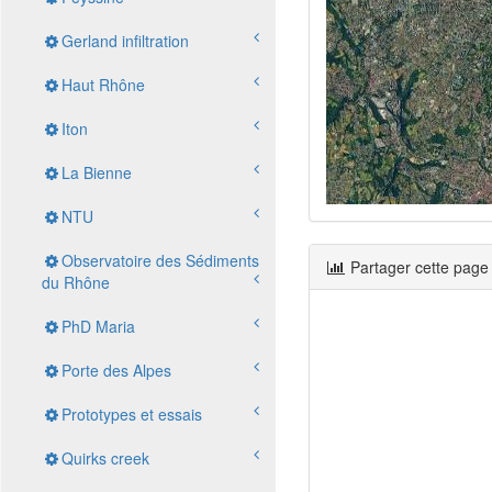
Gerland infiltration
Haut Rhône
Iton
La Bienne
NTU
Observatoire des Sédiments
Partager cette page
du Rhône
PhD Maria
Porte des Alpes
Prototypes et essais
Quirks creek