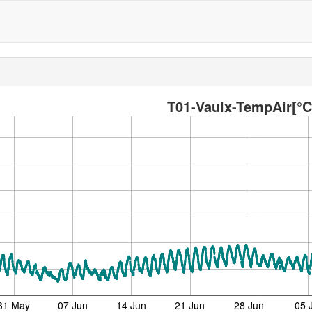
T01-Vaulx-TempAir[°C
31 May
07 Jun
14 Jun
21 Jun
28 Jun
05 J