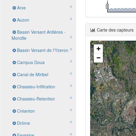
Arve
Auzon
Carte des capteurs
Bassin Versant Ardières -
Morcille
+
Bassin Versant de l'Yzeron
−
Campus Doua
Canal de Miribel
Chassieu-Infiltration
Chassieu-Retention
Créanton
Drôme
Feyssine