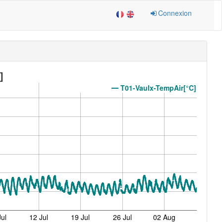
Connexion
]
T01-Vaulx-TempAir[°C]
ul
12 Jul
19 Jul
26 Jul
02 Aug