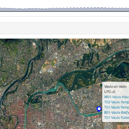
Vaulx-en-Velin
UTC+0
W01-Vaulx-Hau
T02-Vaulx-Temp
T01-Vaulx-Temp
B01-Vaulx-Bat[V
T07-Vaulx-Turbi