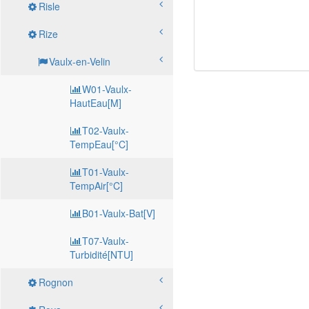
Risle
Rize
Vaulx-en-Velin
W01-Vaulx-
HautEau[M]
T02-Vaulx-
TempEau[°C]
T01-Vaulx-
TempAir[°C]
B01-Vaulx-Bat[V]
T07-Vaulx-
Turbidité[NTU]
Rognon