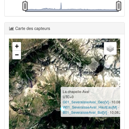
Carte des capteurs
+
−
La chapelle-Aval
UTC+0
G01_SeveraisseAval_Geo[V] -
10.08.2026
W01_SeveraisseAval_HautEau[M] -
10.08
B01_SeveraisseAval_Bat[V] -
10.08.2026 