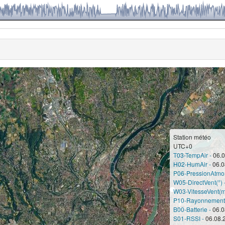
Station météo
UTC+0
T03-TempAir -
06.0
H02-HumAir -
06.0
P06-PressionAtmo
W05-DirectVent(°) 
W03-VitesseVent(m
P10-RayonnementS
B00-Batterie -
06.0
S01-RSSI -
06.08.