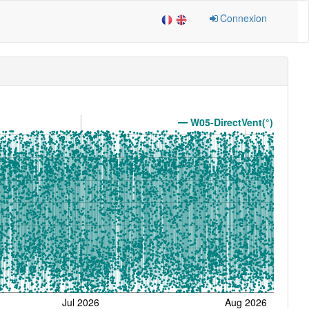
Connexion
W05-DirectVent(°)
Jul 2026
Aug 2026