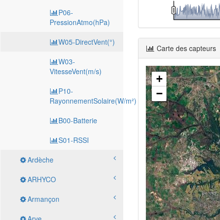
P06-
PressionAtmo(hPa)
W05-DirectVent(°)
Carte des capteurs
W03-
VitesseVent(m/s)
+
P10-
−
RayonnementSolaire(W/m²)
B00-Batterie
S01-RSSI
Ardèche
ARHYCO
Armançon
Arve