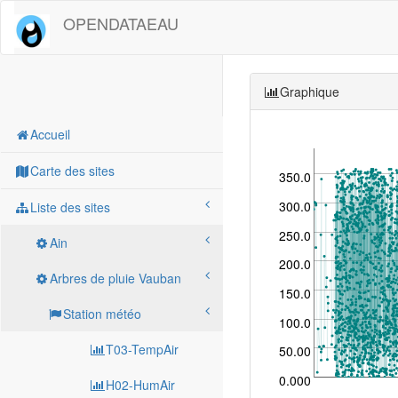
OPENDATAEAU
Graphique
Accueil
Carte des sites
350.0
300.0
Liste des sites
250.0
Ain
200.0
Arbres de pluie Vauban
150.0
Station météo
100.0
T03-TempAir
50.00
0.000
H02-HumAir