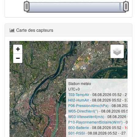
Carte des capteurs
+
−
Station météo
UTC+0
T03-TempAir -
08.08.2026 05:52 - 21.9
H02-HumAir -
08.08.2026 05:52 - 37
P06-PressionAtmo(hPa) -
08.08.2026 05:
W05-DirectVent(°) -
08.08.2026 05:52 - 2
W03-VitesseVent(m/s) -
08.08.2026 05:52 
P10-RayonnementSolaire(W/m²) -
08.08.
B00-Batterie -
08.08.2026 05:52 -
100
S01-RSSI -
08.08.2026 05:52 - -27