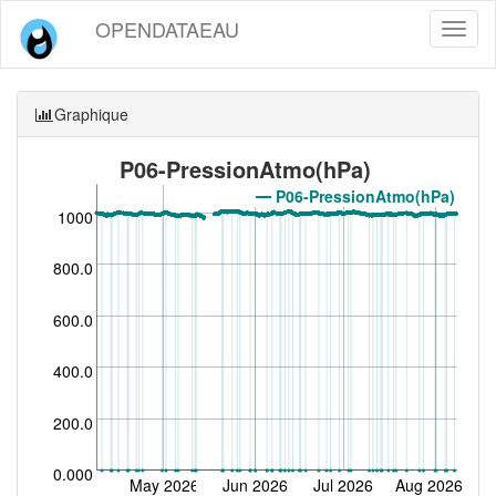
OPENDATAEAU
Toggl
naviga
Graphique
P06-PressionAtmo(hPa)
P06-PressionAtmo(hPa)
1000
800.0
600.0
400.0
200.0
0.000
May 2026
Jun 2026
Jul 2026
Aug 2026