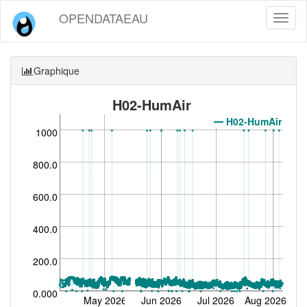
OPENDATAEAU
Toggl
naviga
Graphique
H02-HumAir
H02-HumAir
1000
800.0
600.0
400.0
200.0
0.000
May 2026
Jun 2026
Jul 2026
Aug 2026