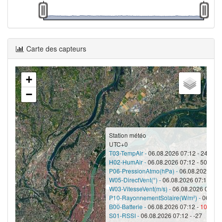
Carte des capteurs
+
−
Station météo
UTC+0
T03-TempAir -
06.08.2026 07:12 - 24.3
H02-HumAir -
06.08.2026 07:12 - 50
P06-PressionAtmo(hPa) -
06.08.2026 07:
W05-DirectVent(°) -
06.08.2026 07:12 - 35
W03-VitesseVent(m/s) -
06.08.2026 07:12 
P10-RayonnementSolaire(W/m²) -
06.08.2
B00-Batterie -
06.08.2026 07:12 -
100
S01-RSSI -
06.08.2026 07:12 - -27