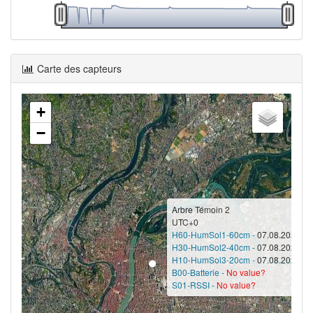
Carte des capteurs
+
−
Arbre Témoin 2
UTC+0
H60-HumSol1-60cm -
07.08.2026 17
H30-HumSol2-40cm -
07.08.2026 17
H10-HumSol3-20cm -
07.08.2026 17
B00-Batterie -
No value?
S01-RSSI -
No value?