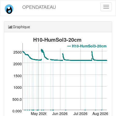
OPENDATAEAU
Toggl
naviga
Graphique
H10-HumSol3-20cm
H10-HumSol3-20cm
2500
2000
1500
1000
500.0
0.000
May 2026
Jun 2026
Jul 2026
Aug 2026