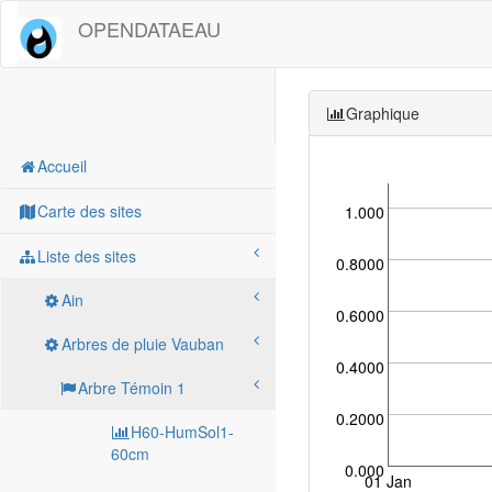
OPENDATAEAU
Graphique
Accueil
Carte des sites
1.000
Liste des sites
0.8000
Ain
0.6000
Arbres de pluie Vauban
0.4000
Arbre Témoin 1
0.2000
H60-HumSol1-
60cm
0.000
01 Jan