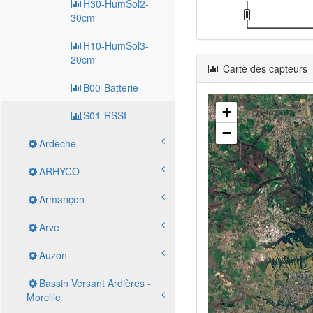
H30-HumSol2-
30cm
H10-HumSol3-
20cm
Carte des capteurs
B00-Batterie
+
S01-RSSI
−
Ardèche
ARHYCO
Armançon
Arve
Auzon
Bassin Versant Ardières -
Morcille