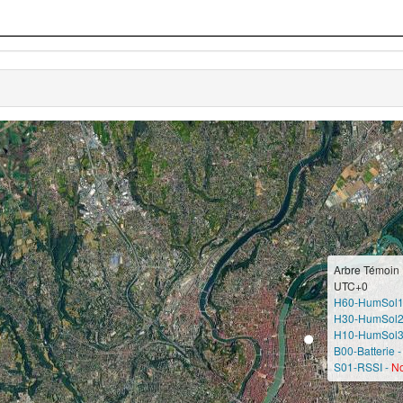
Arbre Témoin
UTC+0
H60-HumSol1
H30-HumSol2
H10-HumSol3
B00-Batterie 
S01-RSSI -
No