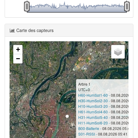
Carte des capteurs
+
−
Arbre 1
UTC+0
H60-HumSol1-60 -
08.08.2026 05:4
H30-HumSol2-30 -
08.08.2026 05:4
H10-HumSol3-20 -
08.08.2026 05:4
H61-HumSol4-60 -
08.08.2026 05:4
H31-HumSol5-40 -
08.08.2026 05:4
H11-HumSol6-20 -
08.08.2026 05:4
B00-Batterie -
08.08.2026 05:41 - 1
S01-RSSI -
08.08.2026 05:41 - -75