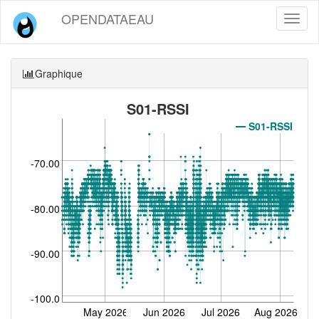
OPENDATAEAU
Toggl
naviga
Graphique
S01-RSSI
S01-RSSI
-70.00
-80.00
-90.00
-100.0
May 2026
Jun 2026
Jul 2026
Aug 2026