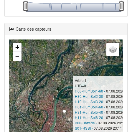
Carte des capteurs
+
−
Arbre 1
UTC+0
H60-HumSol1-60 -
07.08.2026 23:1
H30-HumSol2-30 -
07.08.2026 23:1
H10-HumSol3-20 -
07.08.2026 23:1
H61-HumSol4-60 -
07.08.2026 23:1
H31-HumSol5-40 -
07.08.2026 23:1
H11-HumSol6-20 -
07.08.2026 23:1
B00-Batterie -
07.08.2026 23:11 - 1
S01-RSSI -
07.08.2026 23:11 - -78