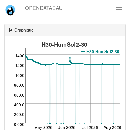
OPENDATAEAU
Toggl
naviga
Graphique
H30-HumSol2-30
H30-HumSol2-30
1400
1200
1000
800.0
600.0
400.0
200.0
0.000
May 2026
Jun 2026
Jul 2026
Aug 2026