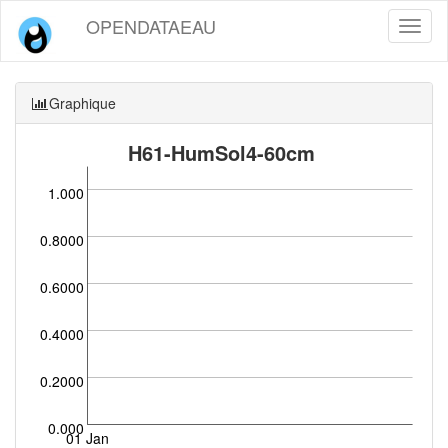
OPENDATAEAU
Toggl
naviga
Graphique
H61-HumSol4-60cm
1.000
0.8000
0.6000
0.4000
0.2000
0.000
01 Jan