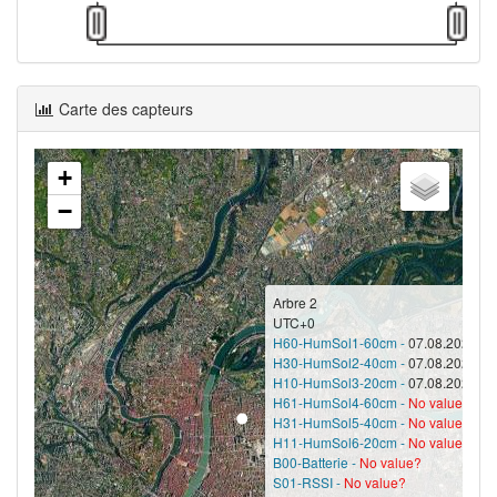
Carte des capteurs
+
−
Arbre 2
UTC+0
H60-HumSol1-60cm -
07.08.2026 12
H30-HumSol2-40cm -
07.08.2026 12
H10-HumSol3-20cm -
07.08.2026 12
H61-HumSol4-60cm -
No value?
H31-HumSol5-40cm -
No value?
H11-HumSol6-20cm -
No value?
B00-Batterie -
No value?
S01-RSSI -
No value?