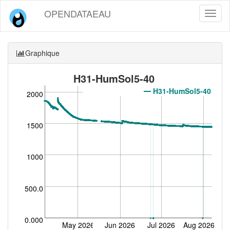
OPENDATAEAU
Toggl
naviga
Graphique
H31-HumSol5-40
H31-HumSol5-40
2000
1500
1000
500.0
0.000
May 2026
Jun 2026
Jul 2026
Aug 2026