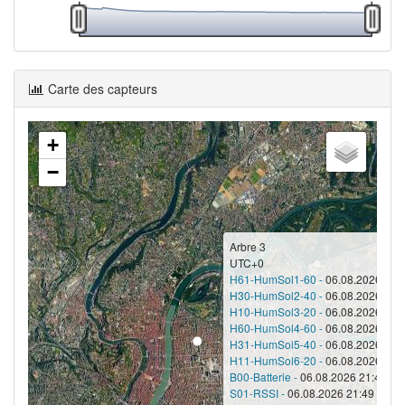
Carte des capteurs
+
−
Arbre 3
UTC+0
H61-HumSol1-60 -
06.08.2026 21:4
H30-HumSol2-40 -
06.08.2026 21:4
H10-HumSol3-20 -
06.08.2026 21:4
H60-HumSol4-60 -
06.08.2026 21:4
H31-HumSol5-40 -
06.08.2026 21:4
H11-HumSol6-20 -
06.08.2026 21:4
B00-Batterie -
06.08.2026 21:49 - 1
S01-RSSI -
06.08.2026 21:49 - -82