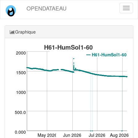
OPENDATAEAU
Toggl
naviga
Graphique
H61-HumSol1-60
2000
H61-HumSol1-60
1500
1000
500.0
0.000
May 2026
Jun 2026
Jul 2026
Aug 2026