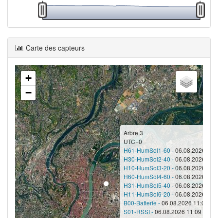
Carte des capteurs
+
−
Arbre 3
UTC+0
H61-HumSol1-60 -
06.08.2026 11:0
H30-HumSol2-40 -
06.08.2026 11:0
H10-HumSol3-20 -
06.08.2026 11:0
H60-HumSol4-60 -
06.08.2026 11:0
H31-HumSol5-40 -
06.08.2026 11:0
H11-HumSol6-20 -
06.08.2026 11:0
B00-Batterie -
06.08.2026 11:09 - 1
S01-RSSI -
06.08.2026 11:09 - -84