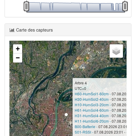
Carte des capteurs
+
−
Arbre 4
UTC+0
H60-HumSol1-60cm -
07.08.2026 23
H30-HumSol2-40cm -
07.08.2026 23
H10-HumSol3-20cm -
07.08.2026 23
H61-HumSol4-60cm -
07.08.2026 23
H31-HumSol4-40cm -
07.08.2026 23
H11-HumSol6-20cm -
07.08.2026 23
B00-Batterie -
07.08.2026 23:01 - 12
S01-RSSI -
07.08.2026 23:01 - -76