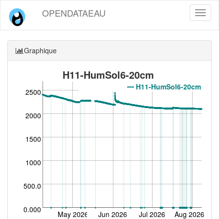
OPENDATAEAU
Toggl
naviga
Graphique
H11-HumSol6-20cm
H11-HumSol6-20cm
2500
2000
1500
1000
500.0
0.000
May 2026
Jun 2026
Jul 2026
Aug 2026