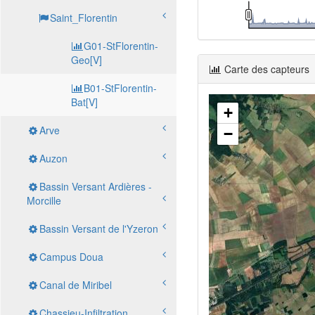
Saint_Florentin
G01-StFlorentin-
Geo[V]
Carte des capteurs
B01-StFlorentin-
Bat[V]
+
Arve
−
Auzon
Bassin Versant Ardières -
Morcille
Bassin Versant de l'Yzeron
Campus Doua
Canal de Miribel
Chassieu-Infiltration