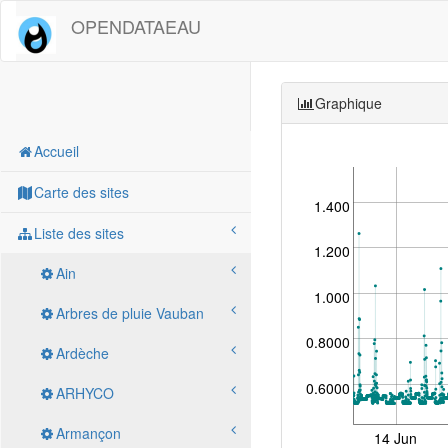
OPENDATAEAU
Graphique
Accueil
Carte des sites
1.400
Liste des sites
1.200
Ain
1.000
Arbres de pluie Vauban
0.8000
Ardèche
0.6000
ARHYCO
Armançon
14 Jun