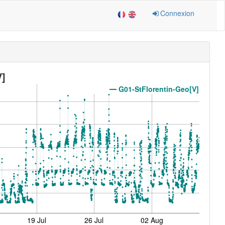
Connexion
V]
G01-StFlorentin-Geo[V]
19 Jul
26 Jul
02 Aug