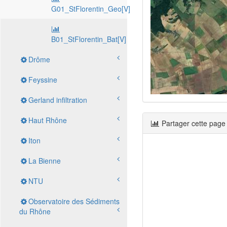
G01_StFlorentin_Geo[V]
B01_StFlorentin_Bat[V]
Drôme
Feyssine
Gerland infiltration
Haut Rhône
Partager cette page
Iton
La Bienne
NTU
Observatoire des Sédiments
du Rhône