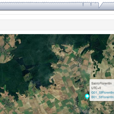
Saint-Florentin
UTC+0
G01_StFlorenti
B01_StFlorentin