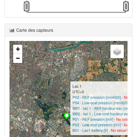
Carte des capteurs
+
−
Lac 1
UTC+0
P02 - REF pression [mmH20] -
No val
P04 - Low-cost pression [mmH20] -
No
W01 - lac 1 - REF hauteur eau [m] -
No
W02 - lac 1 - Low-cost hauteur eau [m]
P01 - REF pression [mV] -
No value?
P03 - Low-cost pression [mV] -
No val
B01 - Lac1 battery [V] -
No value?