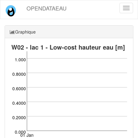
OPENDATAEAU
Toggl
naviga
Graphique
W02 - lac 1 - Low-cost hauteur eau [m]
1.000
0.8000
0.6000
0.4000
0.2000
0.000
01 Jan