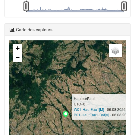
Carte des capteurs
+
−
HauteurEau1
UTC+0
W01-HautEau1[M] -
06.08.2026 14:30
B01-HautEau1-Bat[V] -
06.08.2026 14