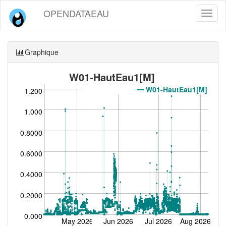
OPENDATAEAU
Toggl
naviga
Graphique
W01-HautEau1[M]
W01-HautEau1[M]
1.200
1.000
0.8000
0.6000
0.4000
0.2000
0.000
May 2026
Jun 2026
Jul 2026
Aug 2026