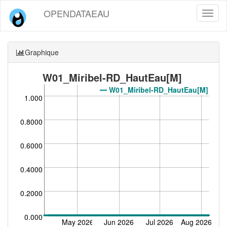
OPENDATAEAU
Toggl
naviga
Graphique
W01_Miribel-RD_HautEau[M]
W01_Miribel-RD_HautEau[M]
1.000
0.8000
0.6000
0.4000
0.2000
0.000
May 2026
Jun 2026
Jul 2026
Aug 2026