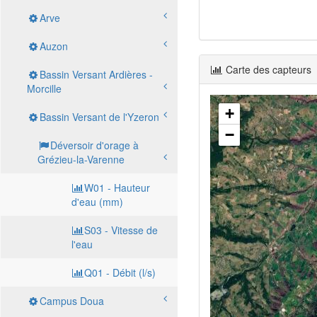
Arve
Auzon
Carte des capteurs
Bassin Versant Ardières -
Morcille
+
Bassin Versant de l'Yzeron
−
Déversoir d'orage à
Grézieu-la-Varenne
W01 - Hauteur
d'eau (mm)
S03 - Vitesse de
l'eau
Q01 - Débit (l/s)
Campus Doua