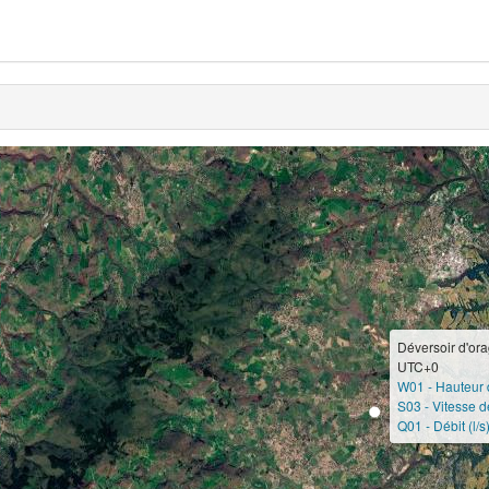
Déversoir d'or
UTC+0
W01 - Hauteur 
S03 - Vitesse d
Q01 - Débit (l/s