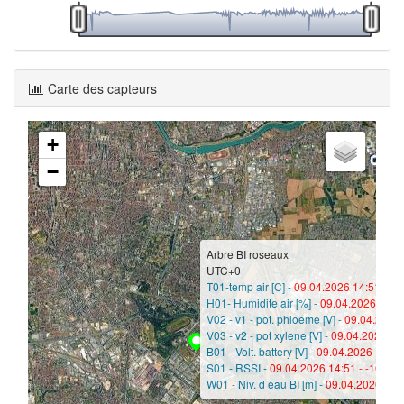
Carte des capteurs
+
−
Arbre BI roseaux
UTC+0
T01-temp air [C] -
09.04.2026 14:51 -
26
H01- Humidite air [%] -
09.04.2026 14:5
V02 - v1 - pot. phloeme [V] -
09.04.2026 
V03 - v2 - pot xylene [V] -
09.04.2026 14
B01 - Volt. battery [V] -
09.04.2026 14:51
S01 - RSSI -
09.04.2026 14:51 -
-101
W01 - Niv. d eau BI [m] -
09.04.2026 14: