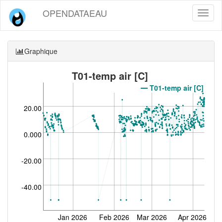
OPENDATAEAU
Toggl
naviga
Graphique
T01-temp air [C]
T01-temp air [C]
20.00
0.000
-20.00
-40.00
Jan 2026
Feb 2026
Mar 2026
Apr 2026