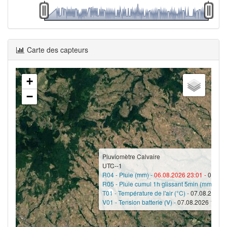
Carte des capteurs
+
−
Pluviomètre Calvaire
UTC--1
R04 - Pluie (mm) -
06.08.2026 23:01 -
0
R05 - Pluie cumul 1h glissant 5min (mm) -
07
T01 - Température de l'air (°C) -
07.08.2026 1
V01 - Tension batterie (V) -
07.08.2026 11:00 