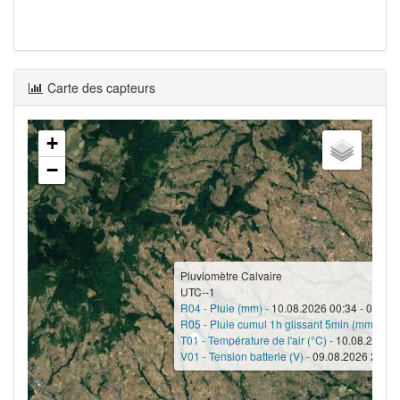
Carte des capteurs
+
−
Pluviomètre Calvaire
UTC--1
R04 - Pluie (mm) -
10.08.2026 00:34 - 0
R05 - Pluie cumul 1h glissant 5min (mm) -
10
T01 - Température de l'air (°C) -
10.08.2026 0
V01 - Tension batterie (V) -
09.08.2026 23:00 