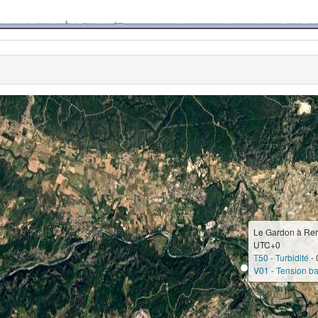
Le Gardon à Re
UTC+0
T50 - Turbidité -
V01 - Tension bat