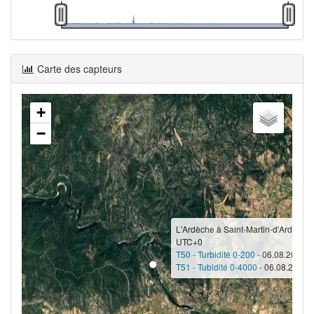
Carte des capteurs
+
−
L'Ardèche à Saint-Martin-d'Ardèche
UTC+0
T50 - Turbidité 0-200 -
06.08.2026 17
T51 - Tubidité 0-4000 -
06.08.2026 1