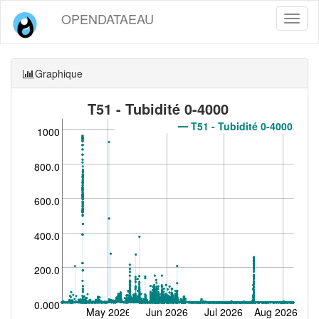
OPENDATAEAU
Toggl
naviga
Graphique
T51 - Tubidité 0-4000
T51 - Tubidité 0-4000
1000
800.0
600.0
400.0
200.0
0.000
May 2026
Jun 2026
Jul 2026
Aug 2026