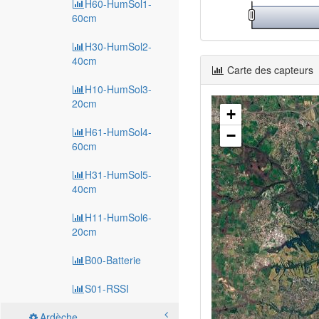
H60-HumSol1-
60cm
H30-HumSol2-
40cm
Carte des capteurs
H10-HumSol3-
20cm
+
H61-HumSol4-
−
60cm
H31-HumSol5-
40cm
H11-HumSol6-
20cm
B00-Batterie
S01-RSSI
Ardèche