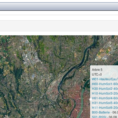
Arbre 5
UTC+0
W01-HauteurEau
H60-HumSol1-60
H30-HumSol2-40
H10-HumSol3-20
H61-HumSol4-60
H31-HumSol5-40
H11-HumSol6-20
B00-Batterie -
06.
S01-RSSI -
06.08.