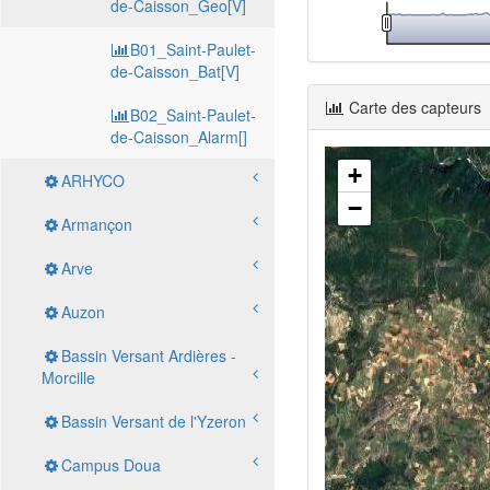
de-Caisson_Geo[V]
B01_Saint-Paulet-
de-Caisson_Bat[V]
Carte des capteurs
B02_Saint-Paulet-
de-Caisson_Alarm[]
+
ARHYCO
−
Armançon
Arve
Auzon
Bassin Versant Ardières -
Morcille
Bassin Versant de l'Yzeron
Campus Doua