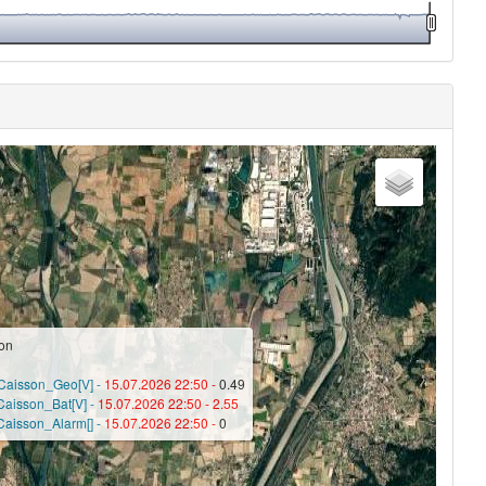
son
Caisson_Geo[V] -
15.07.2026 22:50 -
0.49
Caisson_Bat[V] -
15.07.2026 22:50 -
2.55
Caisson_Alarm[] -
15.07.2026 22:50 -
0