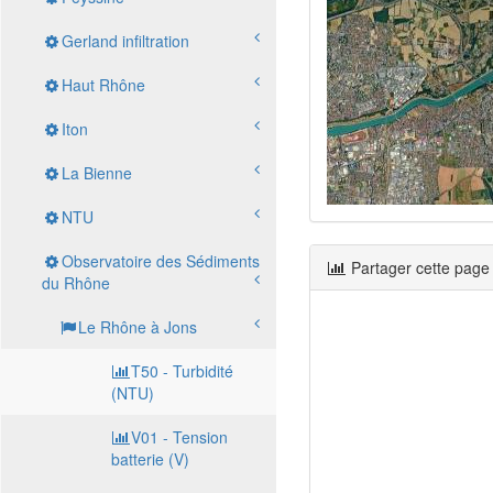
Gerland infiltration
Haut Rhône
Iton
La Bienne
NTU
Observatoire des Sédiments
Partager cette page
du Rhône
Le Rhône à Jons
T50 - Turbidité
(NTU)
V01 - Tension
batterie (V)