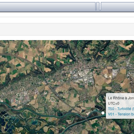
Le Rhône à Jon
UTC+0
T50 - Turbidité 
V01 - Tension ba