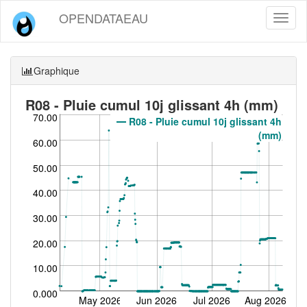
OPENDATAEAU
Toggl
naviga
Graphique
R08 - Pluie cumul 10j glissant 4h (mm)
70.00
R08 - Pluie cumul 10j glissant 4h
(mm)
60.00
50.00
40.00
30.00
20.00
10.00
0.000
May 2026
Jun 2026
Jul 2026
Aug 2026