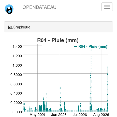
OPENDATAEAU
Toggl
naviga
Graphique
R04 - Pluie (mm)
R04 - Pluie (mm)
1.400
1.200
1.000
0.8000
0.6000
0.4000
0.2000
0.000
May 2026
Jun 2026
Jul 2026
Aug 2026