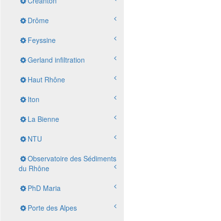
Créanton
Drôme
Feyssine
Gerland infiltration
Haut Rhône
Iton
La Bienne
NTU
Observatoire des Sédiments
du Rhône
PhD Maria
Porte des Alpes