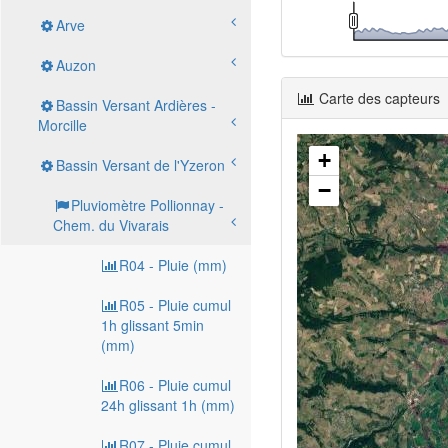
Arve
Auzon
Carte des capteurs
Bassin Versant Ardières -
Morcille
+
Bassin Versant de l'Yzeron
−
Pluviomètre Pollionnay -
Chem. du Vivarais
R04 - Pluie (mm)
R05 - Pluie cumul
1h glissant 5min
(mm)
R06 - Pluie cumul
24h glissant 1h (mm)
R07 - Pluie cumul