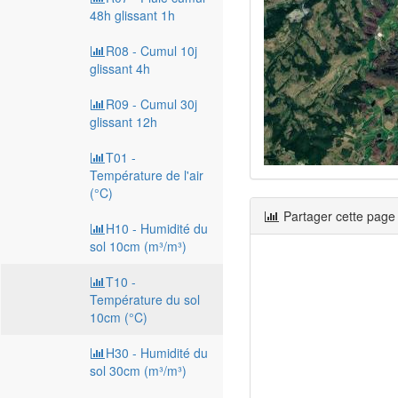
48h glissant 1h
R08 - Cumul 10j
glissant 4h
R09 - Cumul 30j
glissant 12h
T01 -
Température de l'air
(°C)
Partager cette page
H10 - Humidité du
sol 10cm (m³/m³)
T10 -
Température du sol
10cm (°C)
H30 - Humidité du
sol 30cm (m³/m³)