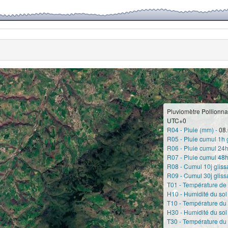
Pluviomètre Pollionna
UTC+0
R04 - Pluie (mm) -
08.
R05 - Pluie cumul 1h 
R06 - Pluie cumul 24h
R07 - Pluie cumul 48h
R08 - Cumul 10j gliss
R09 - Cumul 30j gliss
T01 - Température de l
H10 - Humidité du sol
T10 - Température du 
H30 - Humidité du sol
T30 - Température du 