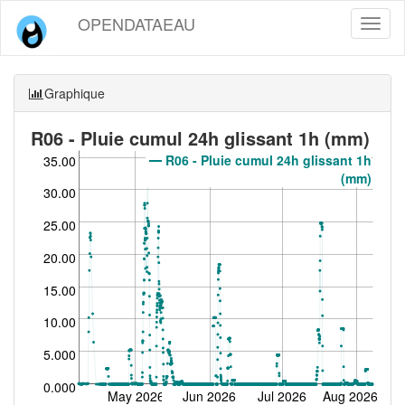
OPENDATAEAU
Toggl
naviga
Graphique
R06 - Pluie cumul 24h glissant 1h (mm)
R06 - Pluie cumul 24h glissant 1h
35.00
(mm)
30.00
25.00
20.00
15.00
10.00
5.000
0.000
May 2026
Jun 2026
Jul 2026
Aug 2026