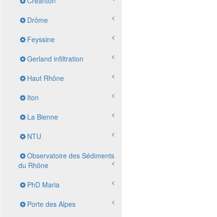
Créanton
Drôme
Feyssine
Gerland infiltration
Haut Rhône
Iton
La Bienne
NTU
Observatoire des Sédiments
du Rhône
PhD Maria
Porte des Alpes