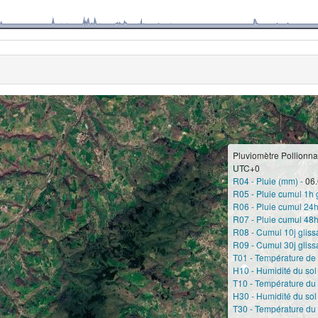
Pluviomètre Pollionna
UTC+0
R04 - Pluie (mm) -
06.
R05 - Pluie cumul 1h 
R06 - Pluie cumul 24h
R07 - Pluie cumul 48h
R08 - Cumul 10j gliss
R09 - Cumul 30j gliss
T01 - Température de l
H10 - Humidité du sol
T10 - Température du 
H30 - Humidité du sol
T30 - Température du 