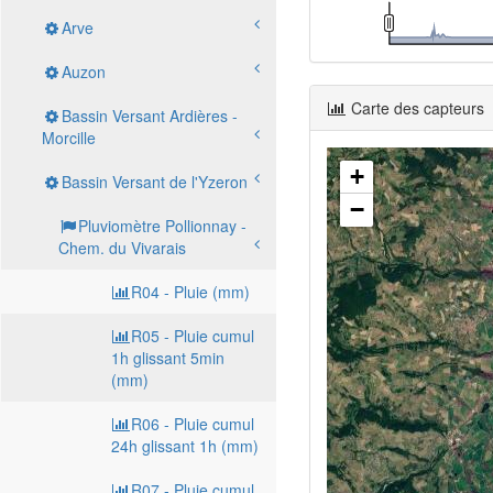
Arve
Auzon
Carte des capteurs
Bassin Versant Ardières -
Morcille
+
Bassin Versant de l'Yzeron
−
Pluviomètre Pollionnay -
Chem. du Vivarais
R04 - Pluie (mm)
R05 - Pluie cumul
1h glissant 5min
(mm)
R06 - Pluie cumul
24h glissant 1h (mm)
R07 - Pluie cumul