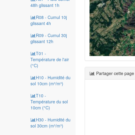
48h glissant 1h
R08 - Cumul 10j
glissant 4h
R09 - Cumul 30j
glissant 12h
T01 -
Température de l'air
(°C)
Partager cette page
H10 - Humidité du
sol 10cm (m³/m³)
T10 -
Température du sol
10cm (°C)
H30 - Humidité du
sol 30cm (m³/m³)