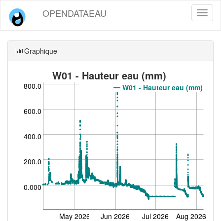
OPENDATAEAU
Toggl
naviga
Graphique
W01 - Hauteur eau (mm)
800.0
W01 - Hauteur eau (mm)
600.0
400.0
200.0
0.000
May 2026
Jun 2026
Jul 2026
Aug 2026