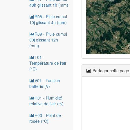
48h glissant 1h (mm)
R08 - Pluie cumul
10j glissant 4h (mm)
R09 - Pluie cumul
30j glissant 12h
(mm)
T01 -
Température de l'air
(°C)
Partager cette page
V01 - Tension
batterie (V)
H01 - Humidité
relative de l'air (%)
H03 - Point de
rosée (°C)