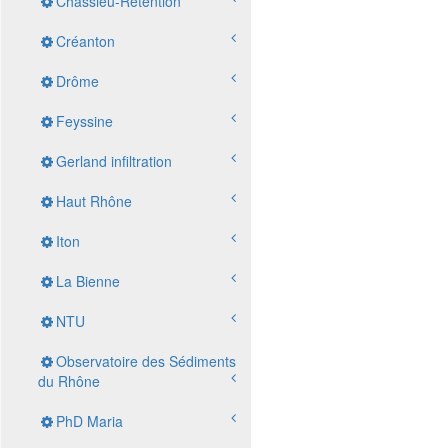
Chassieu-Retention
Créanton
Drôme
Feyssine
Gerland infiltration
Haut Rhône
Iton
La Bienne
NTU
Observatoire des Sédiments
du Rhône
PhD Maria