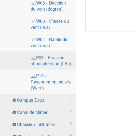
W05 - Direction
du vent (degrés)
W03 - Vitesse du
vent (m/s)
W04 - Rafale de
vent (m/s)
P06 - Pression
atmosphérique (hPa)
P10 -
Rayonnement solaire
(W/m²)
Campus Doua
Canal de Miribel
Chassieu-Infiltration