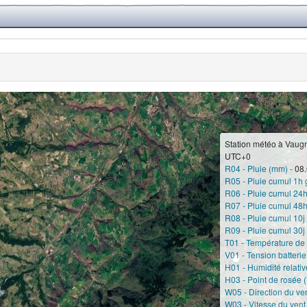
Station météo à Vaugn
UTC+0
R04 - Pluie (mm) -
08.
R05 - Pluie cumul 1h 
R06 - Pluie cumul 24h
R07 - Pluie cumul 48h
R08 - Pluie cumul 10j
R09 - Pluie cumul 30j
T01 - Température de l
V01 - Tension batterie
H01 - Humidité relative
H03 - Point de rosée (
W05 - Direction du ve
W03 - Vitesse du vent 