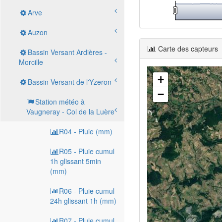
Arve
Auzon
Carte des capteurs
Bassin Versant Ardières -
Morcille
+
Bassin Versant de l'Yzeron
−
Station météo à
Vaugneray - Col de la Luère
R04 - Pluie (mm)
R05 - Pluie cumul
1h glissant 5min
(mm)
R06 - Pluie cumul
24h glissant 1h (mm)
R07 - Pluie cumul