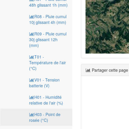
48h glissant 1h (mm)
R08 - Pluie cumul
10j glissant 4h (mm)
R09 - Pluie cumul
30j glissant 12h
(mm)
T01 -
Température de l'air
(°C)
Partager cette page
V01 - Tension
batterie (V)
H01 - Humidité
relative de l'air (%)
H03 - Point de
rosée (°C)