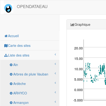
OPENDATAEAU
Graphique
Accueil
Carte des sites
20.00
Liste des sites
15.00
Ain
10.00
Arbres de pluie Vauban
5.000
Ardèche
0.000
ARHYCO
-5.000
Armançon