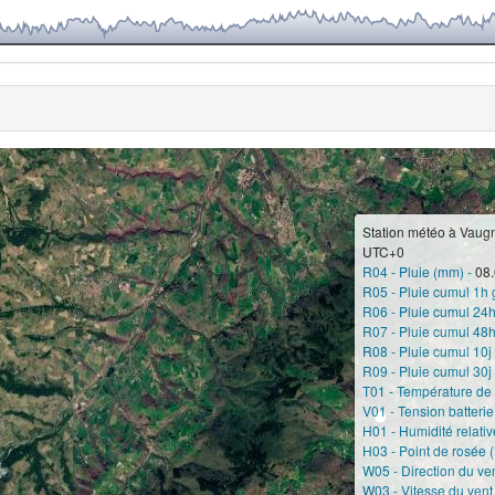
Station météo à Vaugn
UTC+0
R04 - Pluie (mm) -
08.
R05 - Pluie cumul 1h 
R06 - Pluie cumul 24h
R07 - Pluie cumul 48h
R08 - Pluie cumul 10j
R09 - Pluie cumul 30j
T01 - Température de l
V01 - Tension batterie
H01 - Humidité relative
H03 - Point de rosée (
W05 - Direction du ve
W03 - Vitesse du vent 