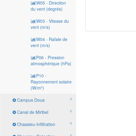
W05 - Direction
du vent (degrés)
W03 - Vitesse du
vent (m/s)
W04 - Rafale de
vent (m/s)
P06 - Pression
atmosphérique (hPa)
P10 -
Rayonnement solaire
(W/m²)
Campus Doua
Canal de Miribel
Chassieu-Infiltration