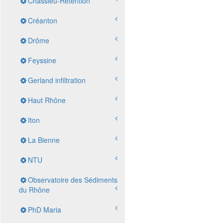
Chassieu-Retention
Créanton
Drôme
Feyssine
Gerland infiltration
Haut Rhône
Iton
La Bienne
NTU
Observatoire des Sédiments
du Rhône
PhD Maria