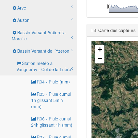
Arve
Auzon
Carte des capteurs
Bassin Versant Ardières -
Morcille
+
Bassin Versant de l'Yzeron
−
Station météo à
Vaugneray - Col de la Luère
R04 - Pluie (mm)
R05 - Pluie cumul
1h glissant 5min
(mm)
R06 - Pluie cumul
24h glissant 1h (mm)
R07 - Pluie cumul