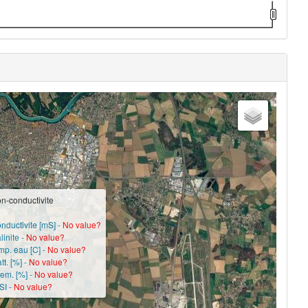
ion-conductivite
nductivite [mS] -
No value?
linite -
No value?
mp. eau [C] -
No value?
tt. [%] -
No value?
em. [%] -
No value?
SI -
No value?