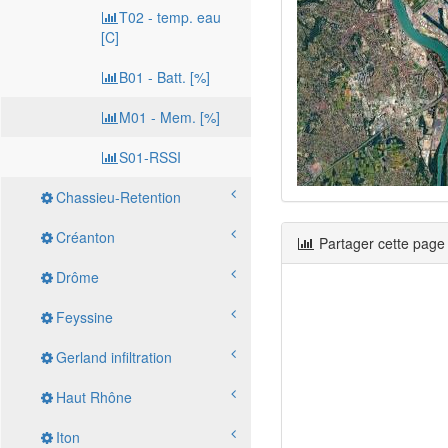
T02 - temp. eau
[C]
B01 - Batt. [%]
M01 - Mem. [%]
S01-RSSI
Chassieu-Retention
Créanton
Partager cette page
Drôme
Feyssine
Gerland infiltration
Haut Rhône
Iton