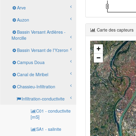
Arve
Auzon
Carte des capteurs
Bassin Versant Ardières -
Morcille
+
Bassin Versant de l'Yzeron
−
Campus Doua
Canal de Miribel
Chassieu-Infiltration
Infiltration-conductivite
C01 - conductivite
[mS]
SA1 - salinite