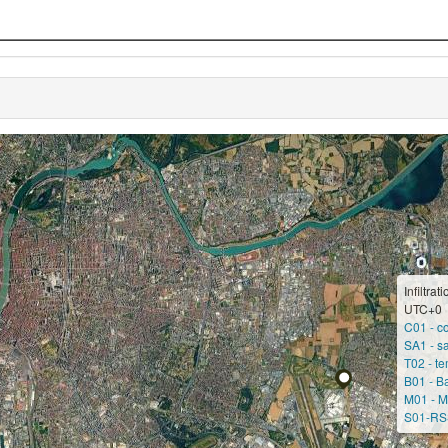
Infiltrat
UTC+0
C01 - co
SA1 - sa
T02 - te
B01 - Ba
M01 - M
S01-RS