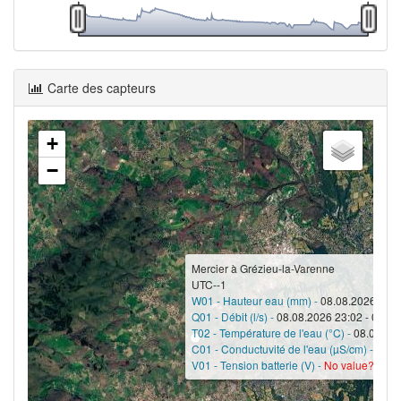
Carte des capteurs
+
−
Mercier à Grézieu-la-Varenne
UTC--1
W01 - Hauteur eau (mm) -
08.08.2026 23:0
Q01 - Débit (l/s) -
08.08.2026 23:02 - 0
T02 - Température de l'eau (°C) -
08.08.202
C01 - Conductuvité de l'eau (µS/cm) -
08.0
V01 - Tension batterie (V) -
No value?