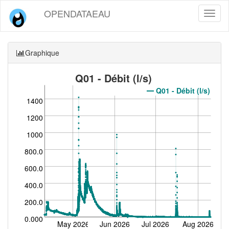
OPENDATAEAU
Toggl
naviga
Graphique
Q01 - Débit (l/s)
Q01 - Débit (l/s)
1400
1200
1000
800.0
600.0
400.0
200.0
0.000
May 2026
Jun 2026
Jul 2026
Aug 2026