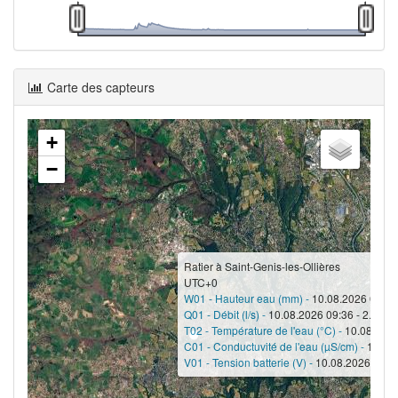
Carte des capteurs
+
−
Ratier à Saint-Genis-les-Ollières
UTC+0
W01 - Hauteur eau (mm) -
10.08.2026 02:18
Q01 - Débit (l/s) -
10.08.2026 09:36 - 2.9
T02 - Température de l'eau (°C) -
10.08.2026
C01 - Conductuvité de l'eau (µS/cm) -
10.08.
V01 - Tension batterie (V) -
10.08.2026 10:00