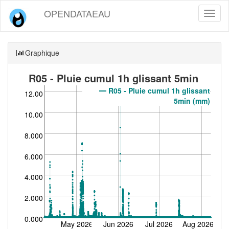
OPENDATAEAU
Toggl
naviga
Graphique
R05 - Pluie cumul 1h glissant 5min
(mm)
R05 - Pluie cumul 1h glissant
12.00
5min (mm)
10.00
8.000
6.000
4.000
2.000
0.000
May 2026
Jun 2026
Jul 2026
Aug 2026