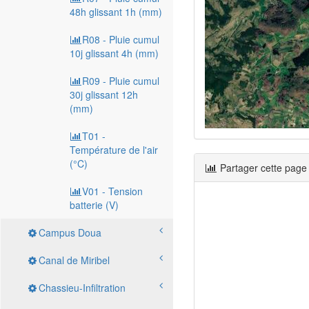
48h glissant 1h (mm)
R08 - Pluie cumul
10j glissant 4h (mm)
R09 - Pluie cumul
30j glissant 12h
(mm)
T01 -
Température de l'air
(°C)
Partager cette page
V01 - Tension
batterie (V)
Campus Doua
Canal de Miribel
Chassieu-Infiltration