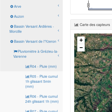
Arve
Auzon
Carte des capteurs
Bassin Versant Ardières -
Morcille
+
Bassin Versant de l'Yzeron
−
Pluviomètre à Grézieu-la-
Varenne
R04 - Pluie (mm)
R05 - Pluie cumul
1h glissant 5min
(mm)
R06 - Pluie cumul
24h glissant 1h (mm)
R07 - Pluie cumul