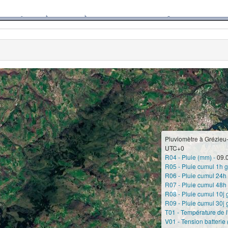
Pluviomètre à Grézieu
UTC+0
R04 - Pluie (mm) -
09.
R05 - Pluie cumul 1h g
R06 - Pluie cumul 24h 
R07 - Pluie cumul 48h 
R08 - Pluie cumul 10j 
R09 - Pluie cumul 30j 
T01 - Température de l'
V01 - Tension batterie 