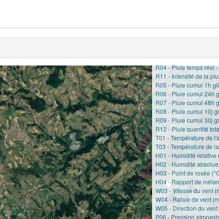
Station météo à Montro
UTC+0
R04 - Pluie temps réel 
R11 - Intensité de la pl
R05 - Pluie cumul 1h gl
R06 - Pluie cumul 24h g
R07 - Pluie cumul 48h g
R08 - Pluie cumul 10j g
R09 - Pluie cumul 30j g
R12 - Pluie quantité tot
T01 - Température de l'a
T03 - Température de la
H01 - Humidité relative d
H02 - Humidité absolue d
H03 - Point de rosée (°
H04 - Rapport de mélan
W03 - Vitesse du vent (
W04 - Rafale de vent (m
W05 - Direction du vent
P06 - Pression atmosph