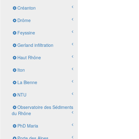
Créanton
Drôme
Feyssine
Gerland infiltration
Haut Rhône
Iton
La Bienne
NTU
Observatoire des Sédiments
du Rhône
PhD Maria
Porte des Alpes