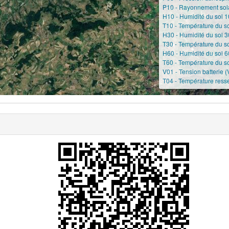
P10 - Rayonnement sola
H10 - Humidité du sol 1
T10 - Température du s
H30 - Humidité du sol 3
T30 - Température du s
H60 - Humidité du sol 6
T60 - Température du s
V01 - Tension batterie (
T04 - Température resse