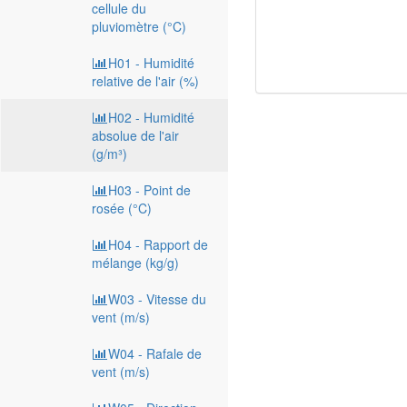
cellule du
pluviomètre (°C)
H01 - Humidité
relative de l'air (%)
H02 - Humidité
absolue de l'air
(g/m³)
H03 - Point de
rosée (°C)
H04 - Rapport de
mélange (kg/g)
W03 - Vitesse du
vent (m/s)
W04 - Rafale de
vent (m/s)