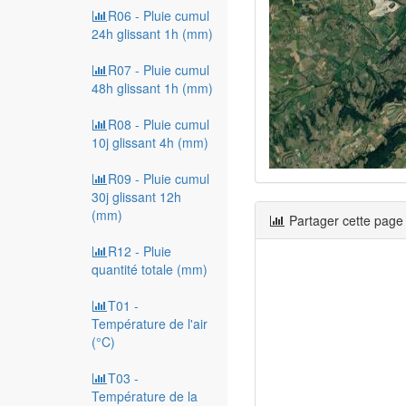
R06 - Pluie cumul
24h glissant 1h (mm)
R07 - Pluie cumul
48h glissant 1h (mm)
R08 - Pluie cumul
10j glissant 4h (mm)
R09 - Pluie cumul
30j glissant 12h
(mm)
Partager cette page
R12 - Pluie
quantité totale (mm)
T01 -
Température de l'air
(°C)
T03 -
Température de la