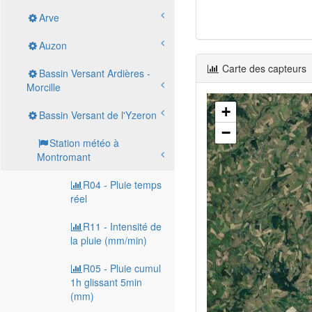
Arve
Auzon
Carte des capteurs
Bassin Versant Ardières -
Morcille
+
Bassin Versant de l'Yzeron
−
Station météo à
Montromant
R04 - Pluie temps
réel
R11 - Intensité de
la pluie (mm/min)
R05 - Pluie cumul
1h glissant 5min
(mm)