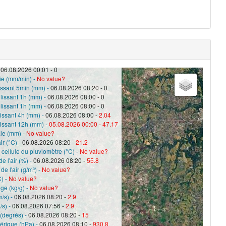
mant
-
06.08.2026 00:01 - 0
uie (mm/min) -
No value?
issant 5min (mm) -
06.08.2026 08:20 - 0
lissant 1h (mm) -
06.08.2026 08:00 - 0
lissant 1h (mm) -
06.08.2026 08:00 - 0
lissant 4h (mm) -
06.08.2026 08:00 -
2.04
lissant 12h (mm) -
05.08.2026 00:00 -
47.17
ale (mm) -
No value?
ir (°C) -
06.08.2026 08:20 -
21.2
 cellule du pluviomètre (°C) -
No value?
e l'air (%) -
06.08.2026 08:20 -
55.8
e l'air (g/m³) -
No value?
C) -
No value?
ge (kg/g) -
No value?
m/s) -
06.08.2026 08:20 -
2.9
/s) -
06.08.2026 07:56 -
2.9
 (degrés) -
06.08.2026 08:20 -
15
érique (hPa) -
06.08.2026 08:10 -
930.8