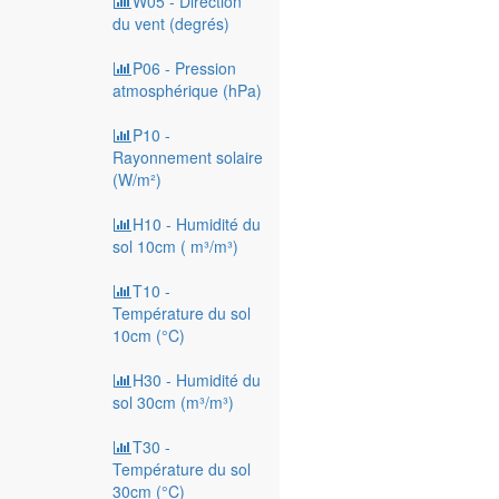
W05 - Direction
du vent (degrés)
P06 - Pression
atmosphérique (hPa)
P10 -
Rayonnement solaire
(W/m²)
H10 - Humidité du
sol 10cm ( m³/m³)
T10 -
Température du sol
10cm (°C)
H30 - Humidité du
sol 30cm (m³/m³)
T30 -
Température du sol
30cm (°C)