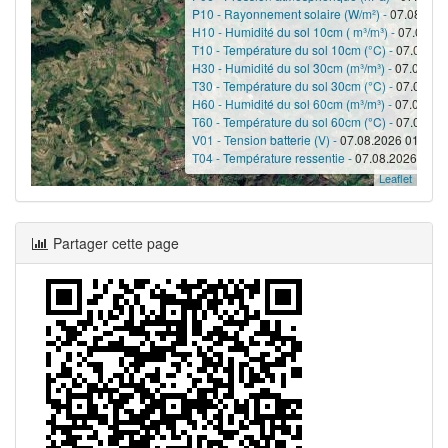
P10 - Rayonnement solaire (W/m²) -
07.08.202
H10 - Humidité du sol 10cm ( m³/m³) -
07.08.20
T10 - Température du sol 10cm (°C) -
07.08.20
H30 - Humidité du sol 30cm (m³/m³) -
07.08.202
T30 - Température du sol 30cm (°C) -
07.08.20
H60 - Humidité du sol 60cm (m³/m³) -
07.08.202
T60 - Température du sol 60cm (°C) -
07.08.20
V01 - Tension batterie (V) -
07.08.2026 01:00 -
T04 - Température ressentie -
07.08.2026 01:35
Leaflet
Partager cette page