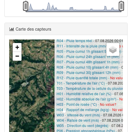
Carte des capteurs
Station météo à Montromant
UTC+0
R04 - Pluie temps réel -
07.08.2026 00:01 - 0
R11 - Intensité de la pluie (mm/min) -
No value
+
R05 - Pluie cumul 1h glissant 5min (mm) -
07.0
−
R06 - Pluie cumul 24h glissant 1h (mm) -
07.08
R07 - Pluie cumul 48h glissant 1h (mm) -
07.08
R08 - Pluie cumul 10j glissant 4h (mm) -
07.08.
R09 - Pluie cumul 30j glissant 12h (mm) -
07.0
R12 - Pluie quantité totale (mm) -
No value?
T01 - Température de l'air (°C) -
07.08.2026 01
T03 - Température de la cellule du pluviomètre 
H01 - Humidité relative de l'air (%) -
07.08.2026
H02 - Humidité absolue de l'air (g/m³) -
No val
H03 - Point de rosée (°C) -
No value?
H04 - Rapport de mélange (kg/g) -
No value?
W03 - Vitesse du vent (m/s) -
07.08.2026 01:40
W04 - Rafale de vent (m/s) -
07.08.2026 01:35 
W05 - Direction du vent (degrés) -
07.08.2026 
P06 - Pression atmosphérique (hPa) -
07.08.20