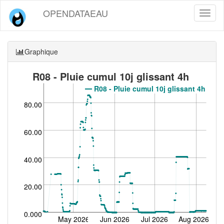
OPENDATAEAU
Toggl
naviga
Graphique
R08 - Pluie cumul 10j glissant 4h
R08 - Pluie cumul 10j glissant 4h
80.00
60.00
40.00
20.00
0.000
May 2026
Jun 2026
Jul 2026
Aug 2026