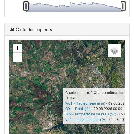
Carte des capteurs
+
−
Charbonnières à Charbonnières-les-Bain
UTC+0
W01 - Hauteur eau (mm) -
09.08.2026 00:
Q01 - Débit (l/s) -
09.08.2026 00:00 -
3.6
T02 - Température de l'eau (°C) -
09.08.20
V01 - Tension batterie (V) -
09.08.2026 00