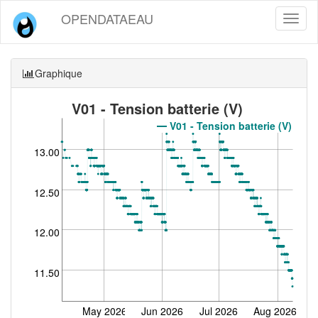
OPENDATAEAU
Toggl
naviga
Graphique
V01 - Tension batterie (V)
V01 - Tension batterie (V)
13.00
12.50
12.00
11.50
May 2026
Jun 2026
Jul 2026
Aug 2026