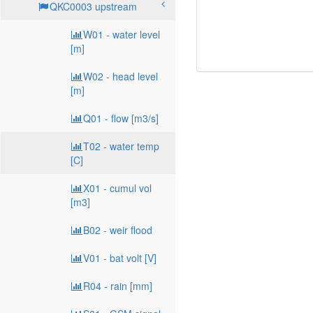
QKC0003 upstream
W01 - water level
[m]
W02 - head level
[m]
Q01 - flow [m3/s]
T02 - water temp
[C]
X01 - cumul vol
[m3]
B02 - weir flood
V01 - bat volt [V]
R04 - rain [mm]