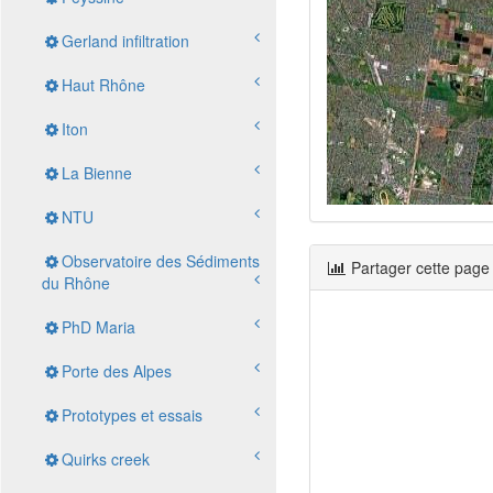
Gerland infiltration
Haut Rhône
Iton
La Bienne
NTU
Observatoire des Sédiments
Partager cette page
du Rhône
PhD Maria
Porte des Alpes
Prototypes et essais
Quirks creek