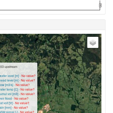
03 upstream
ater level [m] -
No value?
head level [m] -
No value?
low [m3/s] -
No value?
ater temp [C] -
No value?
cumul vol [m3] -
No value?
eir flood -
No value?
at volt [V] -
No value?
rain [mm] -
No value?
SM signal [-] -
No value?