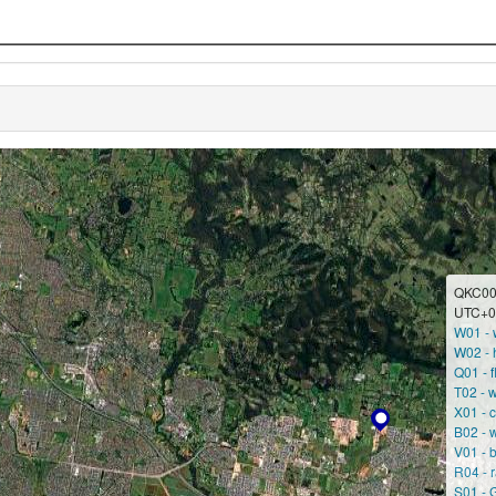
QKC00
UTC+0
W01 - w
W02 - 
Q01 - f
T02 - w
X01 - 
B02 - w
V01 - b
R04 - 
S01 - G