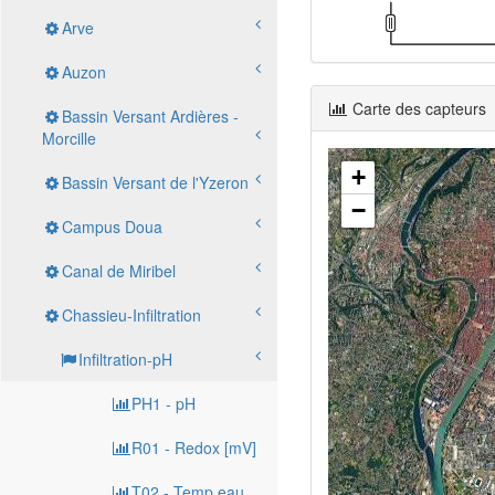
Arve
Auzon
Carte des capteurs
Bassin Versant Ardières -
Morcille
+
Bassin Versant de l'Yzeron
−
Campus Doua
Canal de Miribel
Chassieu-Infiltration
Infiltration-pH
PH1 - pH
R01 - Redox [mV]
T02 - Temp eau