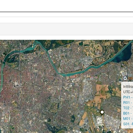
Infilt
UTC+
PH1 -
R01 -
T02 -
B01 - 
M01 -
S01 -