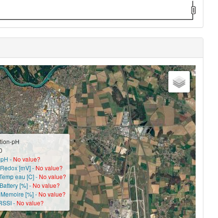
ration-pH
0
 pH -
No value?
 Redox [mV] -
No value?
 Temp eau [C] -
No value?
Battery [%] -
No value?
 Memoire [%] -
No value?
RSSI -
No value?