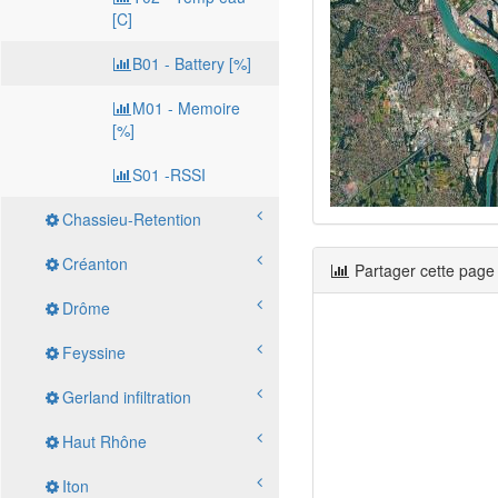
[C]
B01 - Battery [%]
M01 - Memoire
[%]
S01 -RSSI
Chassieu-Retention
Créanton
Partager cette page
Drôme
Feyssine
Gerland infiltration
Haut Rhône
Iton