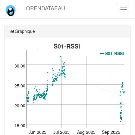
OPENDATAEAU
Toggl
naviga
Graphique
S01-RSSI
S01-RSSI
30.00
25.00
20.00
15.00
Jun 2025
Jul 2025
Aug 2025
Sep 2025