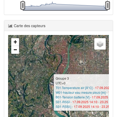
Carte des capteurs
+
−
Groupe 3
UTC+0
T01-Temperature air [Â°C] -
17.09.2025 16:
W01-hauteur eau mesure piezo [m] -
17.09
B01-Tension batterie [V] -
17.09.2025 13:45
S01-RSSI -
17.09.2025 14:10 -
23.25
S01-RSSI j -
17.09.2025 14:10 -
23.25