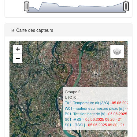
Carte des capteurs
+
−
Groupe 2
UTC+0
T01 -Temperature air [Â°C] -
05.06.2025 12
W01 -hauteur eau mesure piezo [m] -
05.06
B01 -Tension batterie [V] -
05.06.2025 11:5
S01 -RSSI -
05.06.2025 09:20 -
21
S01 - RSSI j -
05.06.2025 09:20 -
21