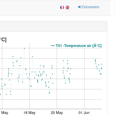
Connexion
°C]
T01 -Temperature air [Â°C]
1 May
18 May
25 May
01 Jun