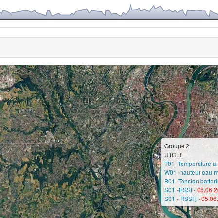
Groupe 2
UTC+0
T01 -Temperature air
W01 -hauteur eau m
B01 -Tension batteri
S01 -RSSI -
05.06.2
S01 - RSSI j -
05.06