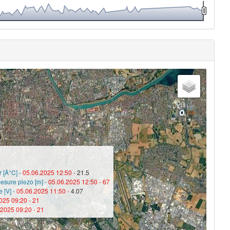
 [Â°C] -
05.06.2025 12:50 -
21.5
esure piezo [m] -
05.06.2025 12:50 -
67
e [V] -
05.06.2025 11:50 -
4.07
025 09:20 -
21
.2025 09:20 -
21