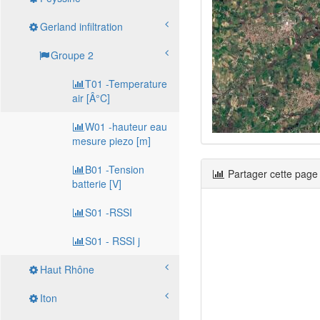
Gerland infiltration
Groupe 2
T01 -Temperature
air [Â°C]
W01 -hauteur eau
mesure piezo [m]
B01 -Tension
Partager cette page
batterie [V]
S01 -RSSI
S01 - RSSI j
Haut Rhône
Iton