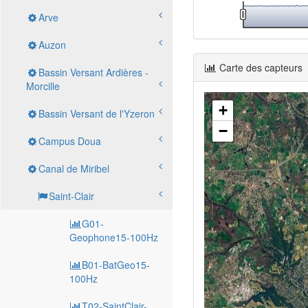
Arve
Auzon
Carte des capteurs
Bassin Versant Ardières -
Morcille
+
Bassin Versant de l'Yzeron
−
Campus Doua
Canal de Miribel
Saint-Clair
G01-
Geophone15-100Hz
B01-BatGeo15-
100Hz
T02-SaintClair-