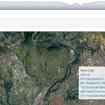
Saint-Clair
UTC+0
G01-Geophone15-
B01-BatGeo15-100
T02-SaintClair-Te
W01-SaintClair-Ha
V01-SaintClair-Batt