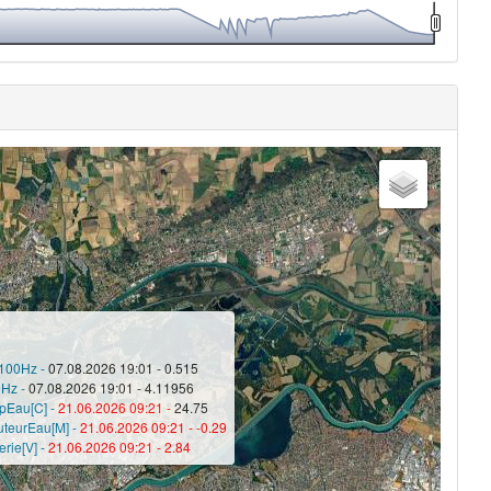
100Hz -
07.08.2026 19:01 - 0.515
Hz -
07.08.2026 19:01 - 4.11956
mpEau[C] -
21.06.2026 09:21 -
24.75
uteurEau[M] -
21.06.2026 09:21 -
-0.29
erie[V] -
21.06.2026 09:21 -
2.84