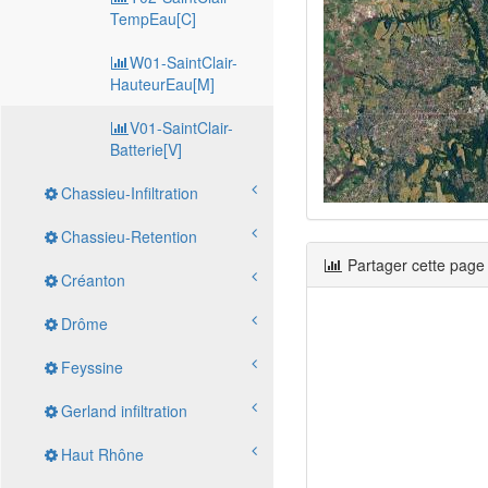
TempEau[C]
W01-SaintClair-
HauteurEau[M]
V01-SaintClair-
Batterie[V]
Chassieu-Infiltration
Chassieu-Retention
Partager cette page
Créanton
Drôme
Feyssine
Gerland infiltration
Haut Rhône